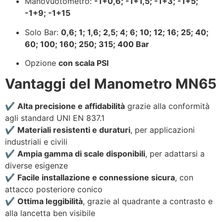
Manovuotometro:
-1+0,6; -1+1,5; -1+3; -1+5;
-1+9; -1+15
Solo Bar:
0,6; 1; 1,6; 2,5; 4; 6; 10; 12; 16; 25; 40;
60; 100; 160; 250; 315; 400 Bar
Opzione
con scala PSI
Vantaggi del Manometro MN65
✔️
Alta precisione e affidabilità
grazie alla conformità
agli standard UNI EN 837.1
✔️
Materiali resistenti e duraturi
, per applicazioni
industriali e civili
✔️
Ampia gamma di scale disponibili
, per adattarsi a
diverse esigenze
✔️
Facile installazione e connessione sicura
, con
attacco posteriore conico
✔️
Ottima leggibilità
, grazie al quadrante a contrasto e
alla lancetta ben visibile