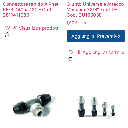
Connettore rapido AIRnet
Giunto Universale Attacco
PF-S D40 x D20 – Cod.
Maschio G3/8″ konfit –
2811411080
Cod. GU100038
1,97
€
+ IVA
Visualizza prodotti
Aggiungi al Preventivo
Aggiungi al carrello