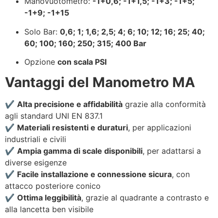
Manovuotometro:
-1+0,6; -1+1,5; -1+3; -1+5;
-1+9; -1+15
Solo Bar:
0,6; 1; 1,6; 2,5; 4; 6; 10; 12; 16; 25; 40;
60; 100; 160; 250; 315; 400 Bar
Opzione
con scala PSI
Vantaggi del Manometro MA
✔️
Alta precisione e affidabilità
grazie alla conformità
agli standard UNI EN 837.1
✔️
Materiali resistenti e duraturi
, per applicazioni
industriali e civili
✔️
Ampia gamma di scale disponibili
, per adattarsi a
diverse esigenze
✔️
Facile installazione e connessione sicura
, con
attacco posteriore conico
✔️
Ottima leggibilità
, grazie al quadrante a contrasto e
alla lancetta ben visibile