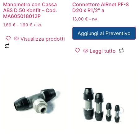
Manometro con Cassa
Connettore AIRnet PF-S
ABS D.50 Konfit – Cod.
D20 x R1/2″ a
MA605018012P
13,00
€
+ IVA
1,69
€
-
1,69
€
+ IVA
Aggiungi al Preventivo
Visualizza prodotti
Leggi tutto