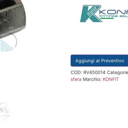
Aggiungi al Preventivo
COD:
RV450014
Categori
sfera
Marchio:
KONFIT