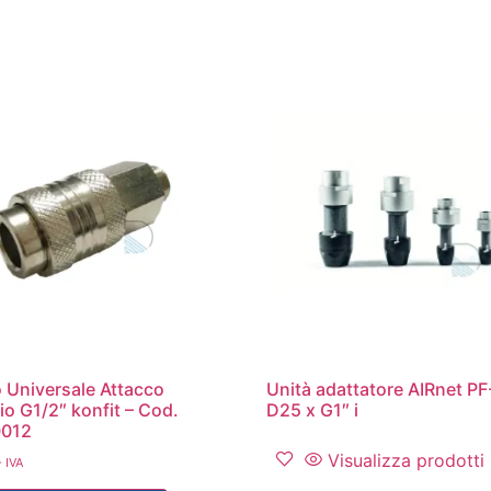
 Universale Attacco
Unità adattatore AIRnet PF
o G1/2″ konfit – Cod.
D25 x G1″ i
012
Visualizza prodotti
 IVA