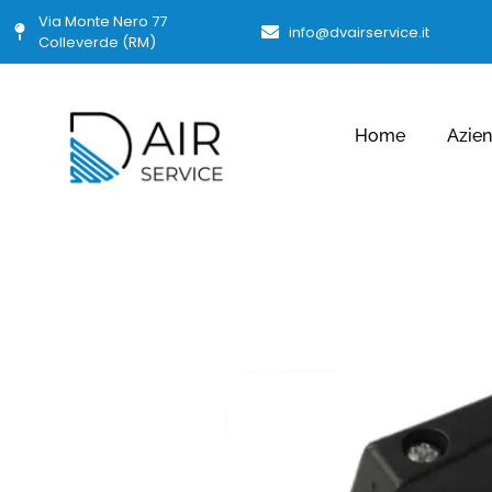
Via Monte Nero 77
info@dvairservice.it
Colleverde (RM)
Home
Azie