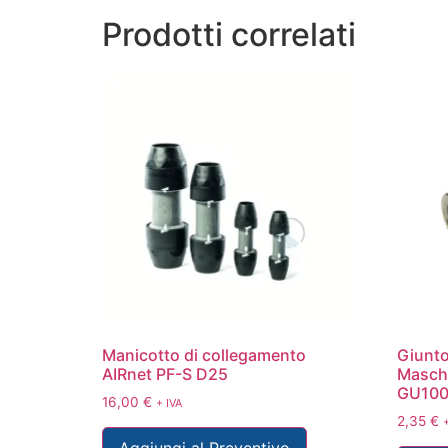
Prodotti correlati
Manicotto di collegamento
Giunto
AIRnet PF-S D25
Maschi
GU100
16,00
€
+ IVA
2,35
€
+
Aggiungi al Preventivo