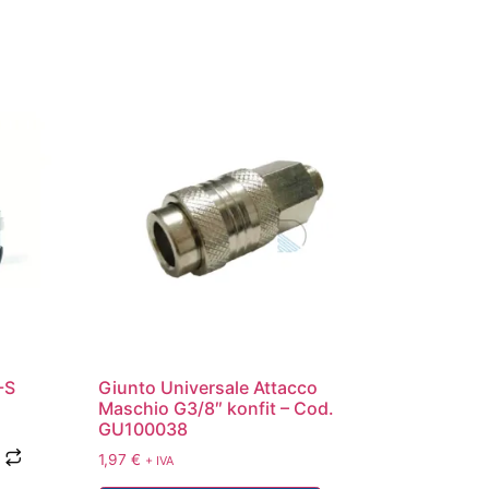
-S
Giunto Universale Attacco
Maschio G3/8″ konfit – Cod.
GU100038
1,97
€
+ IVA