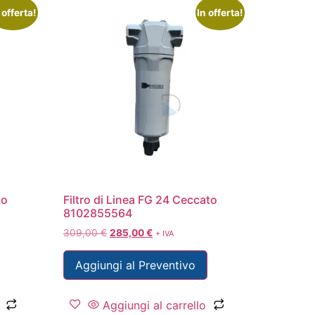
 offerta!
In offerta!
to
Filtro di Linea FG 24 Ceccato
8102855564
309,00
€
285,00
€
+ IVA
Aggiungi al Preventivo
Aggiungi al carrello