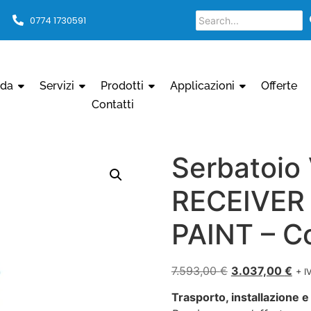
0774 1730591
nda
Servizi
Prodotti
Applicazioni
Offerte
Contatti
Serbatoio 
RECEIVER 
PAINT – C
7.593,00
€
3.037,00
€
+ I
Trasporto, installazione e