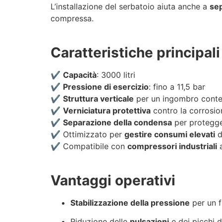
L’installazione del serbatoio aiuta anche a
sep
compressa.
Caratteristiche principali
✔️
Capacità
: 3000 litri
✔️
Pressione di esercizio
: fino a 11,5 bar
✔️
Struttura verticale
per un ingombro cont
✔️
Verniciatura protettiva
contro la corrosio
✔️
Separazione della condensa
per protegger
✔️ Ottimizzato per
gestire consumi elevati
d
✔️ Compatibile con
compressori industriali
a
Vantaggi operativi
Stabilizzazione della pressione
per un f
Riduzione delle
pulsazioni
e dei picchi d