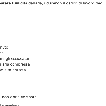
arare l’umidità
dall’aria, riducendo il carico di lavoro degli 
enuto
ne
e gli essiccatori
i aria compressa
d alta portata
lusso d’aria costante
i pressione