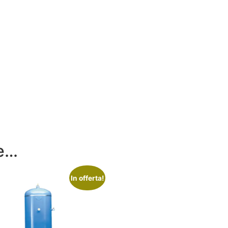
re…
In offerta!