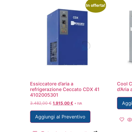
In offerta!
Essiccatore d’aria a
Cool C
refrigerazione Ceccato CDX 41
d’Aria
4102005301
Aggi
3.482,00
€
1.915,00
€
+ IVA
Aggiungi al Preventivo