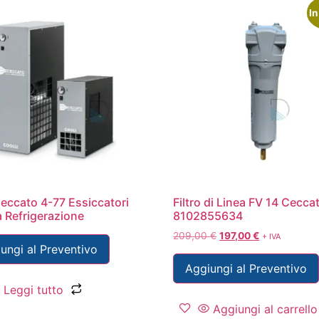
In
eccato 4-77 Essiccatori
Filtro di Linea FV 14 Cecca
 a Refrigerazione
8102855634
209,00
€
197,00
€
+ IVA
ungi al Preventivo
Aggiungi al Preventivo
Leggi tutto
Aggiungi al carrello