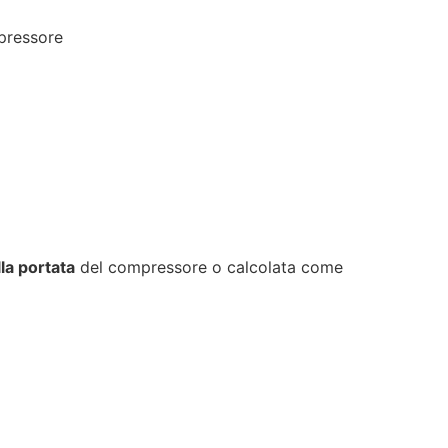
mpressore
lla portata
del compressore o calcolata come