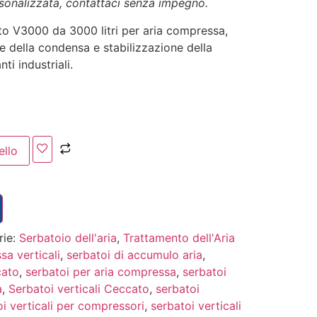
rsonalizzata, contattaci senza impegno.
to V3000 da 3000 litri per aria compressa,
e della condensa e stabilizzazione della
ti industriali.
ello
rie:
Serbatoio dell'aria
,
Trattamento dell'Aria
sa verticali
,
serbatoi di accumulo aria
,
cato
,
serbatoi per aria compressa
,
serbatoi
a
,
Serbatoi verticali Ceccato
,
serbatoi
i verticali per compressori
,
serbatoi verticali