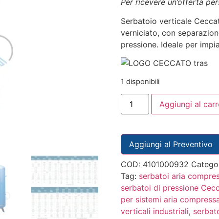
Per ricevere un’offerta pe
Serbatoio verticale Cecca
verniciato, con separazion
pressione. Ideale per impian
1 disponibili
Aggiungi al carr
Aggiungi al Preventivo
COD:
4101000932
Catego
Tag:
serbatoi aria compres
serbatoi di pressione Cec
per sistemi aria compress
verticali industriali
,
serbato