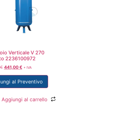
oio Verticale V 270
to 2236100972
€
441,00
€
+ IVA
ungi al Preventivo
Aggiungi al carrello