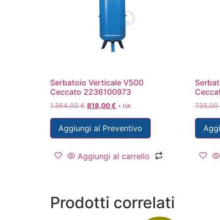
Serbatoio Verticale V500
Serbat
Ceccato 2236100973
Cecca
1.364,00
€
818,00
€
735,00
+ IVA
Aggiungi al Preventivo
Aggi
Aggiungi al carrello
Prodotti correlati