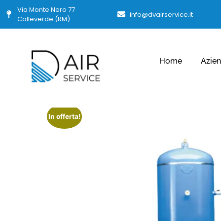
Via Monte Nero 77
info@dvairservice.it
Colleverde (RM)
Home
Azie
In offerta!