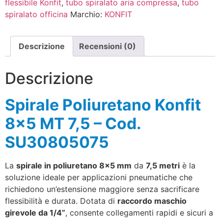
flessibile Konfit
,
tubo spiralato aria compressa
,
tubo
spiralato officina
Marchio:
KONFIT
Descrizione
Recensioni (0)
Descrizione
Spirale Poliuretano Konfit
8×5 MT 7,5 – Cod.
SU30805075
La
spirale in poliuretano 8×5 mm
da
7,5 metri
è la
soluzione ideale per applicazioni pneumatiche che
richiedono un’estensione maggiore senza sacrificare
flessibilità e durata. Dotata di
raccordo maschio
girevole da 1/4”
, consente collegamenti rapidi e sicuri a