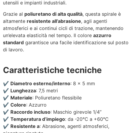
utensili e impianti industriali.
Grazie al
poliuretano di alta qualità
, questa spirale è
altamente
resistente all’abrasione
, agli agenti
atmosferici e ai continui cicli di trazione, mantenendo
un’elevata elasticità nel tempo. Il colore
azzurro
standard
garantisce una facile identificazione sul posto
di lavoro.
Caratteristiche tecniche
✔️
Diametro esterno/interno
: 8 x 5 mm
✔️
Lunghezza
: 7,5 metri
✔️
Materiale
: Poliuretano flessibile
✔️
Colore
: Azzurro
✔️
Raccordo incluso
: Maschio girevole 1/4”
✔️
Temperatura d’impiego
: da -20°C a +60°C
✔️
Resistente a
: Abrasione, agenti atmosferici,