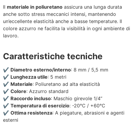
Il
materiale in poliuretano
assicura una lunga durata
anche sotto stress meccanici intensi, mantenendo
un’eccellente elasticità anche a basse temperature. Il
colore azzurro ne facilita la visibilità in ogni ambiente di
lavoro.
Caratteristiche tecniche
✔️
Diametro esterno/interno
: 8 mm / 5,5 mm
✔️
Lunghezza utile
: 5 metri
✔️
Materiale
: Poliuretano ad alta elasticità
✔️
Colore
: Azzurro standard
✔️
Raccordo incluso
: Maschio girevole 1/4”
✔️
Temperatura di esercizio
: -20°C / +60°C
✔️
Ottima resistenza
: A piegature, abrasioni e agenti
esterni