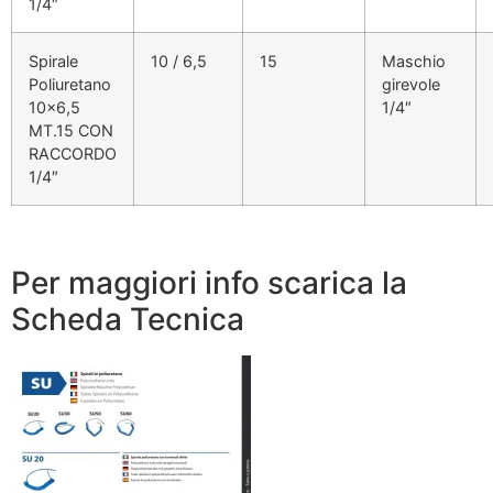
1/4″
Spirale
10 / 6,5
15
Maschio
Poliuretano
girevole
10×6,5
1/4″
MT.15 CON
RACCORDO
1/4″
Per maggiori info scarica la
Scheda Tecnica