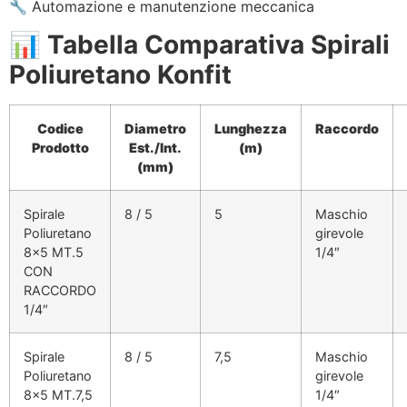
🔧 Automazione e manutenzione meccanica
📊
Tabella Comparativa Spirali
Poliuretano Konfit
Codice
Diametro
Lunghezza
Raccordo
Prodotto
Est./Int.
(m)
(mm)
Spirale
8 / 5
5
Maschio
Poliuretano
girevole
8×5 MT.5
1/4″
CON
RACCORDO
1/4″
Spirale
8 / 5
7,5
Maschio
Poliuretano
girevole
8×5 MT.7,5
1/4″