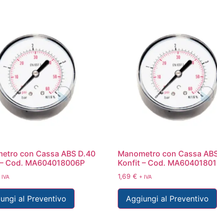
etro con Cassa ABS D.40
Manometro con Cassa ABS
t – Cod. MA604018006P
Konfit – Cod. MA6040180
1,69
€
 IVA
+ IVA
ungi al Preventivo
Aggiungi al Preventivo