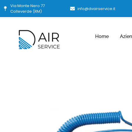
Via Monte Nero 77
info@dvairservice.it
Colleverde (RM)
Home
Azie