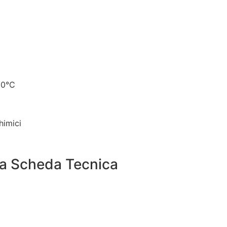
60°C
himici
 la Scheda Tecnica