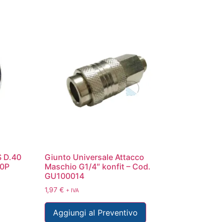
 D.40
Giunto Universale Attacco
10P
Maschio G1/4″ konfit – Cod.
GU100014
1,97
€
+ IVA
Aggiungi al Preventivo