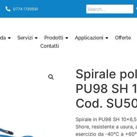
0774 1730591
nda
Servizi
Prodotti
Applicazioni
Offerte
Contatti
Spirale po
PU98 SH 1
Cod. SU5
Spirale in PU98 SH 10×6,5
Shore, resistente a usura,
esercizio da -40°C a +60°C,