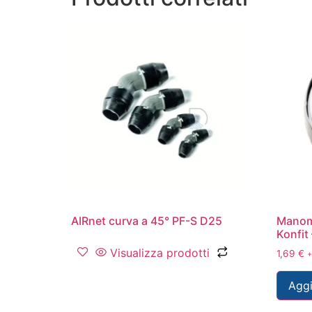
AIRnet curva a 45° PF-S D25
Manom
Konfi
Visualizza prodotti
1,69
€
+
Aggi