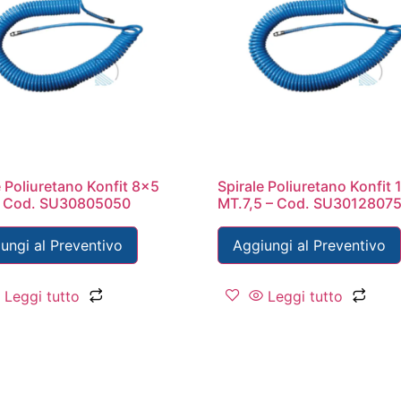
e Poliuretano Konfit 8×5
Spirale Poliuretano Konfit
– Cod. SU30805050
MT.7,5 – Cod. SU3012807
ungi al Preventivo
Aggiungi al Preventivo
Leggi tutto
Leggi tutto