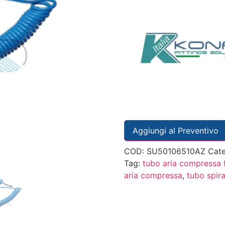
Aggiungi al Preventivo
COD:
SU50106510AZ
Cate
Tag:
tubo aria compressa f
aria compressa
,
tubo spira