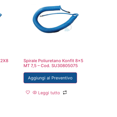
 12X8
Spirale Poliuretano Konfit 8×5
5
MT 7,5 – Cod. SU30805075
Aggiungi al Preventivo
Leggi tutto