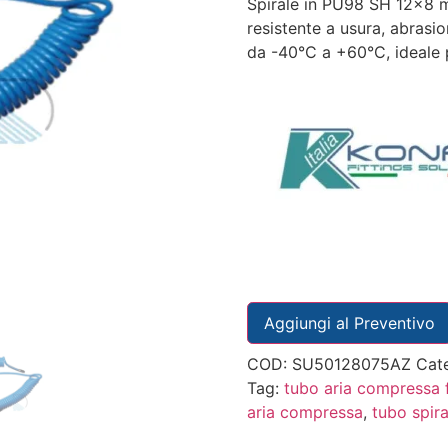
Spirale in PU98 SH 12×8 m
resistente a usura, abrasi
da -40°C a +60°C, ideale pe
Aggiungi al Preventivo
COD:
SU50128075AZ
Cat
Tag:
tubo aria compressa f
aria compressa
,
tubo spira