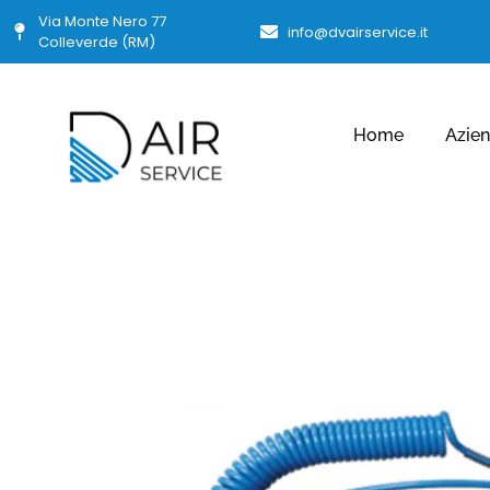
Via Monte Nero 77
info@dvairservice.it
Colleverde (RM)
Home
Azie