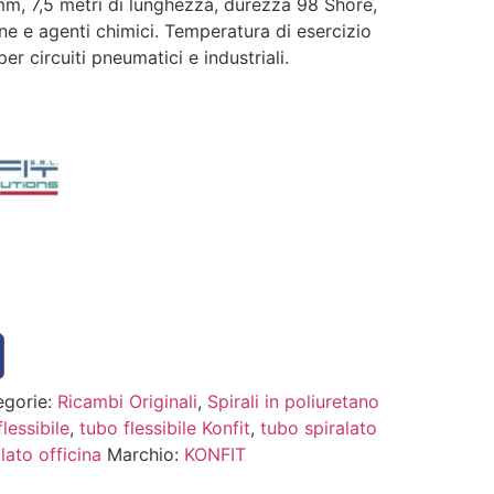
m, 7,5 metri di lunghezza, durezza 98 Shore,
one e agenti chimici. Temperatura di esercizio
r circuiti pneumatici e industriali.
egorie:
Ricambi Originali
,
Spirali in poliuretano
lessibile
,
tubo flessibile Konfit
,
tubo spiralato
lato officina
Marchio:
KONFIT