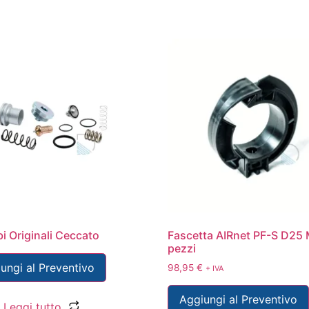
i Originali Ceccato
Fascetta AIRnet PF-S D25
pezzi
ungi al Preventivo
98,95
€
+ IVA
Aggiungi al Preventivo
Leggi tutto