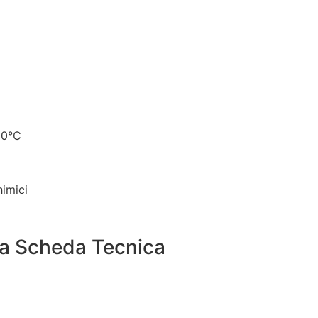
60°C
himici
 la Scheda Tecnica