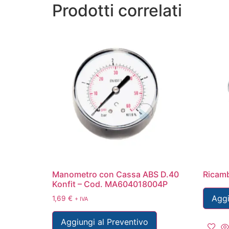
Prodotti correlati
Manometro con Cassa ABS D.40
Ricamb
Konfit – Cod. MA604018004P
Aggi
1,69
€
+ IVA
Aggiungi al Preventivo