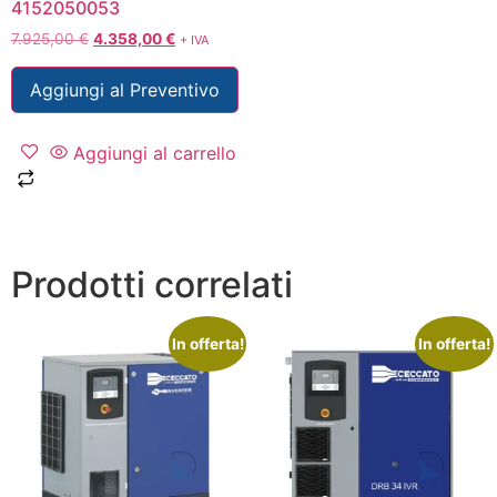
4152050053
7.925,00
€
4.358,00
€
+ IVA
Aggiungi al Preventivo
Aggiungi al carrello
Prodotti correlati
In offerta!
In offerta!