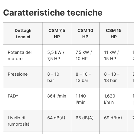
Caratteristiche tecniche
Dettagli
CSM 7,5
CSM 10
CSM 15
tecnici
HP
HP
HP
Potenza del
5,5 kW /
7,5 kW /
11 kW /
motore
7,5 HP
10 HP
15 HP
Pressione
8 – 10
8 – 10 –
8 – 10 –
bar
13 bar
13 bar
FAD*
864 l/min
1,140
1,620
l/min
l/min
Livello di
64 dB(A)
65 dB(A)
69 dB(A)
rumorosità