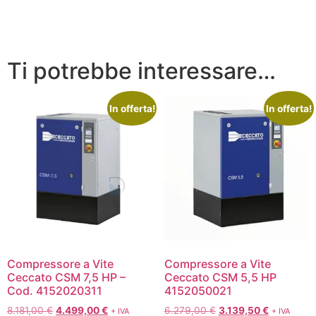
Ti potrebbe interessare…
In offerta!
In offerta!
Compressore a Vite
Compressore a Vite
Ceccato CSM 7,5 HP –
Ceccato CSM 5,5 HP
Cod. 4152020311
4152050021
8.181,00
€
4.499,00
€
6.279,00
€
3.139,50
€
+ IVA
+ IVA