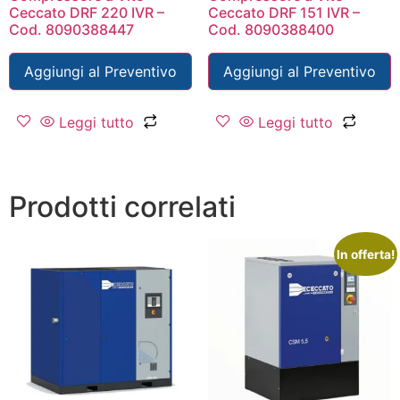
Ceccato DRF 220 IVR –
Ceccato DRF 151 IVR –
Cod. 8090388447
Cod. 8090388400
Aggiungi al Preventivo
Aggiungi al Preventivo
Leggi tutto
Leggi tutto
Prodotti correlati
In offerta!