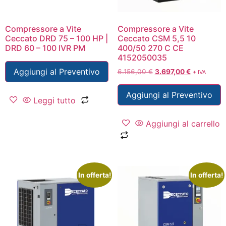
Compressore a Vite
Compressore a Vite
Ceccato DRD 75 – 100 HP |
Ceccato CSM 5,5 10
DRD 60 – 100 IVR PM
400/50 270 C CE
4152050035
Aggiungi al Preventivo
6.156,00
€
3.697,00
€
+ IVA
Aggiungi al Preventivo
Leggi tutto
Aggiungi al carrello
In offerta!
In offerta!