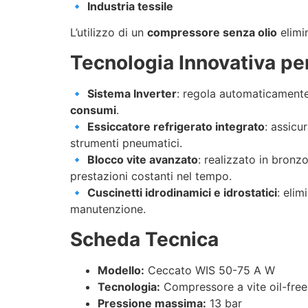
🔹
Industria tessile
L’utilizzo di un
compressore senza olio
elimi
Tecnologia Innovativa pe
🔹
Sistema Inverter
: regola automaticamente 
consumi
.
🔹
Essiccatore refrigerato integrato
: assicu
strumenti pneumatici.
🔹
Blocco vite avanzato
: realizzato in bronz
prestazioni costanti nel tempo.
🔹
Cuscinetti idrodinamici e idrostatici
: eli
manutenzione.
Scheda Tecnica
Modello:
Ceccato WIS 50-75 A W
Tecnologia:
Compressore a vite oil-free
Pressione massima:
13 bar