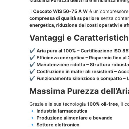
Massima Purezza dell’Aria e Efficienza Ener
Il
Ceccato WIS 50-75 A W
è un compressore 
compressa di qualità superiore
senza contami
energetica, riduzione dei costi operativi e af
Vantaggi e Caratteristich
✔
Aria pura al 100% – Certificazione ISO 8
✔
Efficienza energetica – Risparmio fino al 
✔
Manutenzione ridotta – Struttura robusta e
✔
Costruzione in materiali resistenti – Acc
✔
Funzionamento silenzioso e compatto – Li
Massima Purezza dell’Aria
Grazie alla sua tecnologia
100% oil-free
, il
🔹
Industria farmaceutica
🔹
Produzione alimentare e bevande
🔹
Settore elettronico