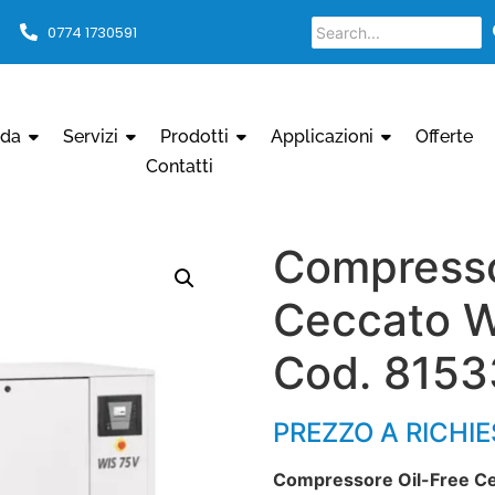
0774 1730591
nda
Servizi
Prodotti
Applicazioni
Offerte
Contatti
Compressor
Ceccato W
Cod. 815
PREZZO A RICHI
Compressore Oil-Free C