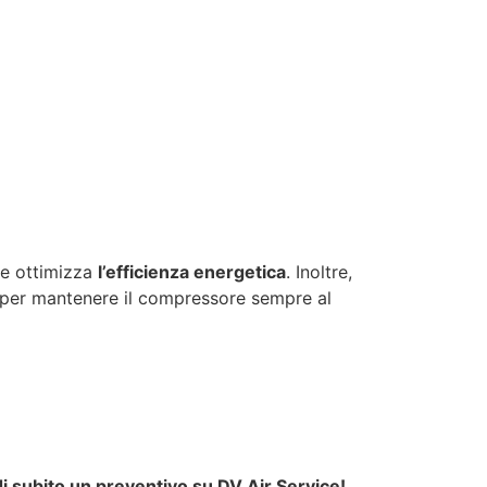
e ottimizza
l’efficienza energetica
. Inoltre,
i per mantenere il compressore sempre al
i subito un preventivo su DV Air Service!