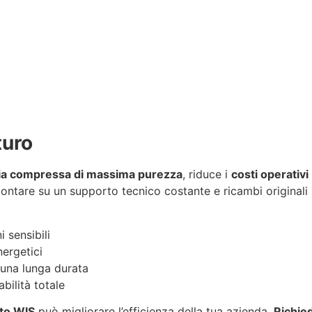
turo
ia compressa di massima purezza
, riduce i
costi operativi
contare su un supporto tecnico costante e ricambi original
 sensibili
nergetici
una lunga durata
abilità totale
to WIS
può migliorare l’efficienza della tua azienda.
Richied