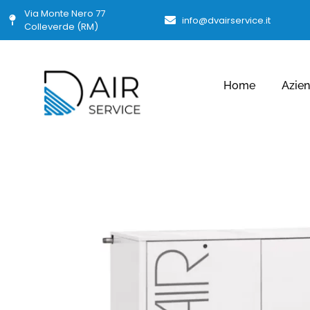
Via Monte Nero 77
info@dvairservice.it
Colleverde (RM)
Home
Azie