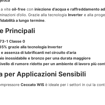
getica
a vite
oil-free
con
iniezione d’acqua e raffreddamento ad
nazioni d’olio. Grazie alla tecnologia
Inverter
e alla proge
fidabilità a lungo termine
.
e Principali
573-1 Classe 0
35% grazie alla tecnologia Inverter
 assenza di lubrificanti nel circuito d’aria
iaio inossidabile e bronzo per una durata maggiore
vello di rumore ridotto per un ambiente di lavoro più con
 per Applicazioni Sensibili
 compressore
Ceccato WIS
è ideale per i settori in cui la con