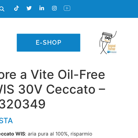
E-SHOP
e a Vite Oil-Free
IS 30V Ceccato –
3320349
ESTA
eccato WIS
: aria pura al 100%, risparmio