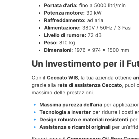
Portata d’aria:
fino a 5000 litri/min
Potenza motore:
30 kW
Raffreddamento:
ad aria
Alimentazione:
380V / 50Hz / 3 Fasi
Livello di rumore:
72 dB
Peso:
810 kg
Dimensioni:
1976 x 974 x 1500 mm
Un Investimento per il Fu
Con il
Ceccato WIS
, la tua azienda ottiene
ar
grazie alla
rete di assistenza Ceccato
, puoi 
massimo delle prestazioni.
🔹
Massima purezza dell’aria
per applicazioni
🔹
Tecnologia a inverter
per ridurre i costi e
🔹
Design robusto e materiali resistenti
per 
🔹
Assistenza e ricambi originali
per un’affid
Scopri come il
Compressore Oil-Free Cecca