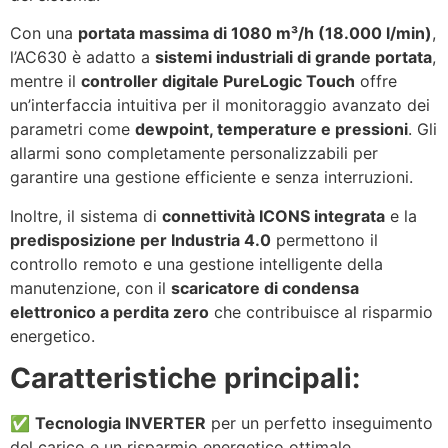
Con una
portata massima di 1080 m³/h (18.000 l/min)
,
l’AC630 è adatto a
sistemi industriali di grande portata
,
mentre il
controller digitale PureLogic Touch
offre
un’interfaccia intuitiva per il monitoraggio avanzato dei
parametri come
dewpoint, temperature e pressioni
. Gli
allarmi sono completamente personalizzabili per
garantire una gestione efficiente e senza interruzioni.
Inoltre, il sistema di
connettività ICONS integrata
e la
predisposizione per Industria 4.0
permettono il
controllo remoto e una gestione intelligente della
manutenzione, con il
scaricatore di condensa
elettronico a perdita zero
che contribuisce al risparmio
energetico.
Caratteristiche principali:
✅
Tecnologia INVERTER
per un perfetto inseguimento
del carico e un risparmio energetico ottimale