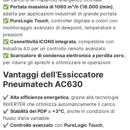
✅
Portata massima di 1080 m³/h (18.000 l/min)
,
adatta per applicazioni industriali di grande portata
✅
PureLogic Touch
, controller digitale a colori con
monitoraggio avanzato di dewpoint, temperature e
pressioni
✅
Connettività ICONS integrata
, compatibile con
Industria 4.0 per un controllo remoto avanzato
✅
Scaricatore di condensa elettronico a perdita zero
,
per ridurre gli sprechi e ottimizzare le operazioni
Vantaggi dell’Essiccatore
Pneumatech AC630
✔️
Alta efficienza energetica
, grazie alla tecnologia
INVERTER che ottimizza automaticamente il carico
✔️
Stabilità del PDP
a
+3°C
, anche in condizioni di
flusso d’aria variabile
✔️
Controllo avanzato
con
PureLogic Touch
,