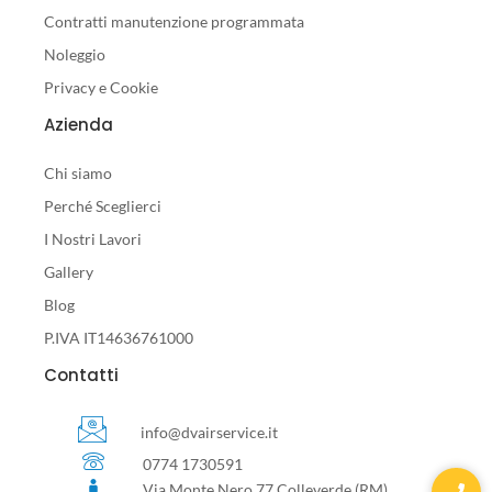
Contratti manutenzione programmata
Noleggio
Privacy e Cookie
Azienda
Chi siamo
Perché Sceglierci
I Nostri Lavori
Gallery
Blog
P.IVA IT14636761000
Contatti
info@dvairservice.it
0774 1730591
Via Monte Nero 77 Colleverde (RM)