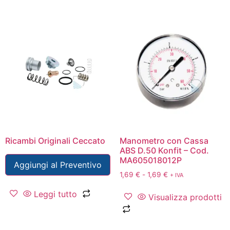
Ricambi Originali Ceccato
Manometro con Cassa
ABS D.50 Konfit – Cod.
MA605018012P
Aggiungi al Preventivo
1,69
€
-
1,69
€
+ IVA
Leggi tutto
Visualizza prodotti