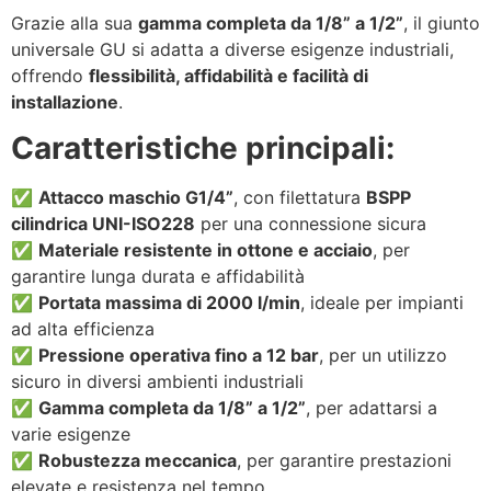
Grazie alla sua
gamma completa da 1/8” a 1/2”
, il giunto
universale GU si adatta a diverse esigenze industriali,
offrendo
flessibilità, affidabilità e facilità di
installazione
.
Caratteristiche principali:
✅
Attacco maschio G1/4”
, con filettatura
BSPP
cilindrica UNI-ISO228
per una connessione sicura
✅
Materiale resistente in ottone e acciaio
, per
garantire lunga durata e affidabilità
✅
Portata massima di 2000 l/min
, ideale per impianti
ad alta efficienza
✅
Pressione operativa fino a 12 bar
, per un utilizzo
sicuro in diversi ambienti industriali
✅
Gamma completa da 1/8” a 1/2”
, per adattarsi a
varie esigenze
✅
Robustezza meccanica
, per garantire prestazioni
elevate e resistenza nel tempo