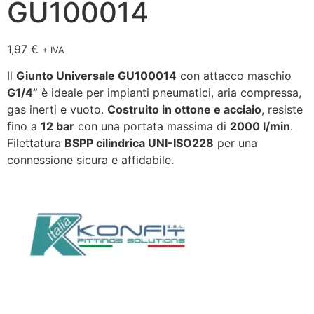
GU100014
1,97
€
+ IVA
Il
Giunto Universale GU100014
con attacco maschio
G1/4”
è ideale per impianti pneumatici, aria compressa,
gas inerti e vuoto.
Costruito in ottone e acciaio
, resiste
fino a
12 bar
con una portata massima di
2000 l/min
.
Filettatura
BSPP cilindrica UNI-ISO228
per una
connessione sicura e affidabile.