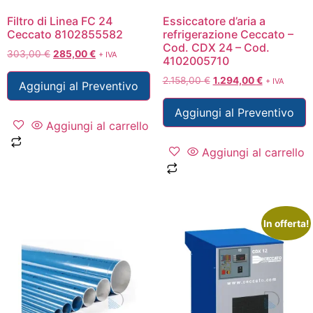
Filtro di Linea FC 24
Essiccatore d’aria a
Ceccato 8102855582
refrigerazione Ceccato –
Cod. CDX 24 – Cod.
303,00
€
285,00
€
+ IVA
4102005710
2.158,00
€
1.294,00
€
+ IVA
Aggiungi al Preventivo
Aggiungi al Preventivo
Aggiungi al carrello
Aggiungi al carrello
In offerta!