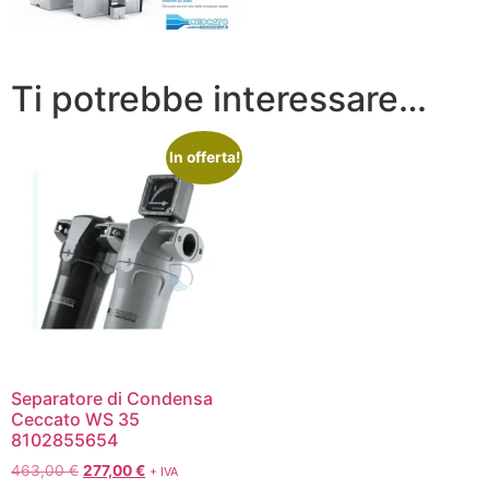
Ti potrebbe interessare…
In offerta!
Separatore di Condensa
Ceccato WS 35
8102855654
463,00
€
277,00
€
+ IVA