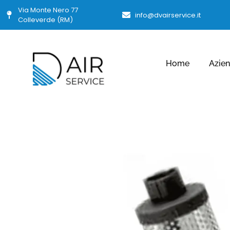
Via Monte Nero 77
info@dvairservice.it
Colleverde (RM)
Home
Azie