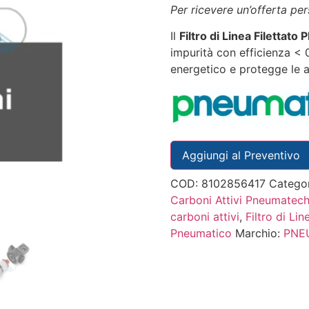
Per ricevere un’offerta pe
Il
Filtro di Linea Filettato
impurità con efficienza <
energetico e protegge le a
Aggiungi al Preventivo
COD:
8102856417
Catego
Carboni Attivi Pneumatec
carboni attivi
,
Filtro di Lin
Pneumatico
Marchio:
PNE