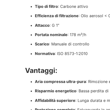
Tipo di filtro
: Carbone attivo
Efficienza di filtrazione
: Olio aerosol <
Attacco
: G 1″
Portata nominale
: 178 m³/h
Scarico
: Manuale di controllo
Normativa
: ISO 8573-1:2010
Vantaggi:
Aria compressa ultra-pura
: Rimozione e
Risparmio energetico
: Bassa perdita d
Affidabilità superiore
: Lunga durata e 
Protezione completa
: Salvaguarda le a