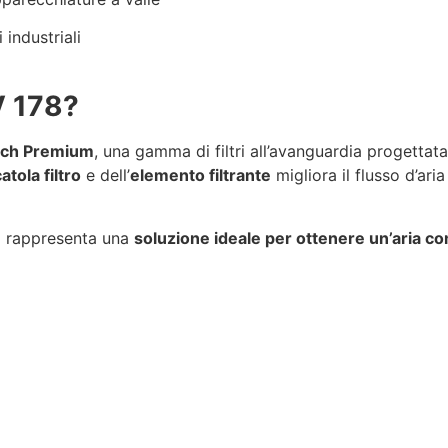
i industriali
V 178?
ech Premium
, una gamma di filtri all’avanguardia progettat
atola filtro
e dell’
elemento filtrante
migliora il flusso d’ari
8
rappresenta una
soluzione ideale per ottenere un’aria co