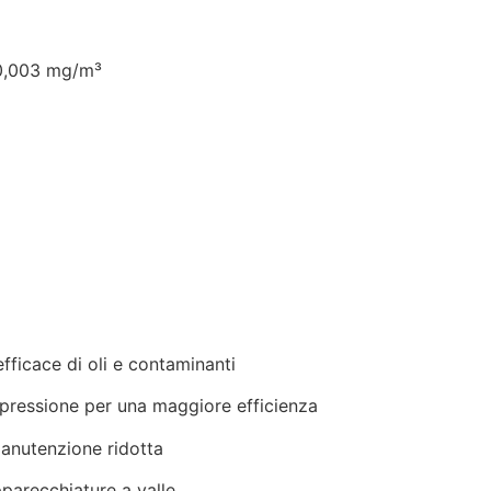
 0,003 mg/m³
fficace di oli e contaminanti
i pressione per una maggiore efficienza
manutenzione ridotta
pparecchiature a valle