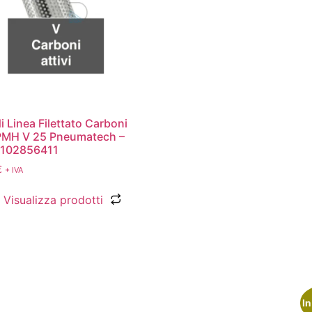
di Linea Filettato Carboni
 PMH V 25 Pneumatech –
8102856411
€
+ IVA
Visualizza prodotti
In