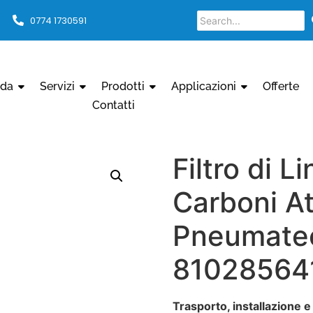
0774 1730591
nda
Servizi
Prodotti
Applicazioni
Offerte
Contatti
Filtro di L
Carboni At
Pneumatec
81028564
Trasporto, installazione e