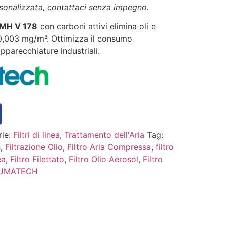
rsonalizzata, contattaci senza impegno.
 PMH V 178
con carboni attivi elimina oli e
 0,003 mg/m³. Ottimizza il consumo
pparecchiature industriali.
rie:
Filtri di linea
,
Trattamento dell'Aria
Tag:
h
,
Filtrazione Olio
,
Filtro Aria Compressa
,
filtro
ea
,
Filtro Filettato
,
Filtro Olio Aerosol
,
Filtro
UMATECH