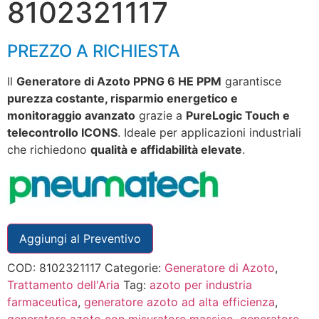
8102321117
PREZZO A RICHIESTA
Il
Generatore di Azoto PPNG 6 HE PPM
garantisce
purezza costante, risparmio energetico e
monitoraggio avanzato
grazie a
PureLogic Touch e
telecontrollo ICONS
. Ideale per applicazioni industriali
che richiedono
qualità e affidabilità elevate
.
Aggiungi al Preventivo
COD:
8102321117
Categorie:
Generatore di Azoto
,
Trattamento dell'Aria
Tag:
azoto per industria
farmaceutica
,
generatore azoto ad alta efficienza
,
generatore azoto con misuratore massico
,
generatore