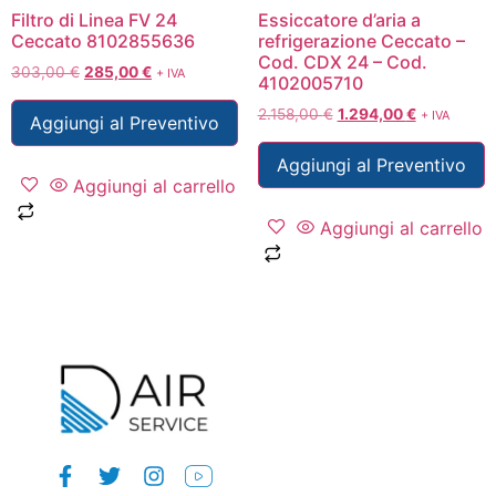
Filtro di Linea FV 24
Essiccatore d’aria a
Ceccato 8102855636
refrigerazione Ceccato –
Cod. CDX 24 – Cod.
303,00
€
285,00
€
+ IVA
4102005710
2.158,00
€
1.294,00
€
+ IVA
Aggiungi al Preventivo
Aggiungi al Preventivo
Aggiungi al carrello
Aggiungi al carrello