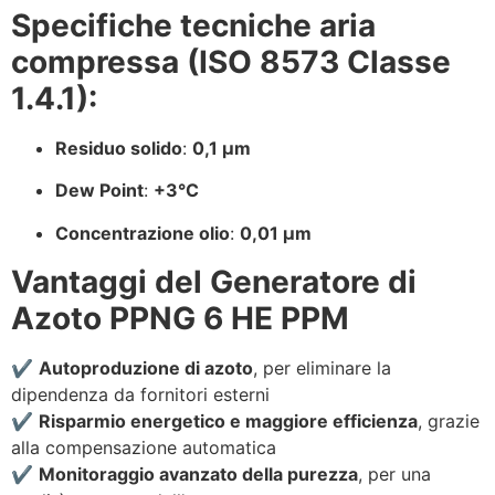
Specifiche tecniche aria
compressa (ISO 8573 Classe
1.4.1):
Residuo solido
:
0,1 µm
Dew Point
:
+3°C
Concentrazione olio
:
0,01 µm
Vantaggi del Generatore di
Azoto PPNG 6 HE PPM
✔️
Autoproduzione di azoto
, per eliminare la
dipendenza da fornitori esterni
✔️
Risparmio energetico e maggiore efficienza
, grazie
alla compensazione automatica
✔️
Monitoraggio avanzato della purezza
, per una