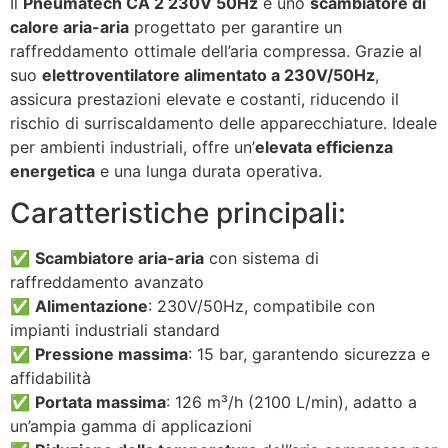
Il
Pneumatech CA 2 230V 50Hz
è uno
scambiatore di
calore aria-aria
progettato per garantire un
raffreddamento ottimale dell’aria compressa. Grazie al
suo
elettroventilatore alimentato a 230V/50Hz
,
assicura prestazioni elevate e costanti, riducendo il
rischio di surriscaldamento delle apparecchiature. Ideale
per ambienti industriali, offre un’
elevata efficienza
energetica
e una lunga durata operativa.
Caratteristiche principali:
✅
Scambiatore aria-aria
con sistema di
raffreddamento avanzato
✅
Alimentazione
: 230V/50Hz, compatibile con
impianti industriali standard
✅
Pressione massima
: 15 bar, garantendo sicurezza e
affidabilità
✅
Portata massima
: 126 m³/h (2100 L/min), adatto a
un’ampia gamma di applicazioni