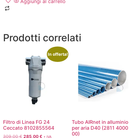
Aggiungi al carrello
Prodotti correlati
In offerta!
Filtro di Linea FG 24
Tubo AIRnet in alluminio
Ceccato 8102855564
per aria D40 (2811 4000
00)
309,00
€
285,00
€
+ IVA