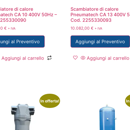
atore di calore
Scambiatore di calore
atech CA 10 400V 50Hz –
Pneumatech CA 13 400V 5
2255330090
Cod. 2255330093
00
€
10.082,00
€
+ IVA
+ IVA
ungi al Preventivo
Aggiungi al Preventivo
Aggiungi al carrello
Aggiungi al carrello
In offerta!
In