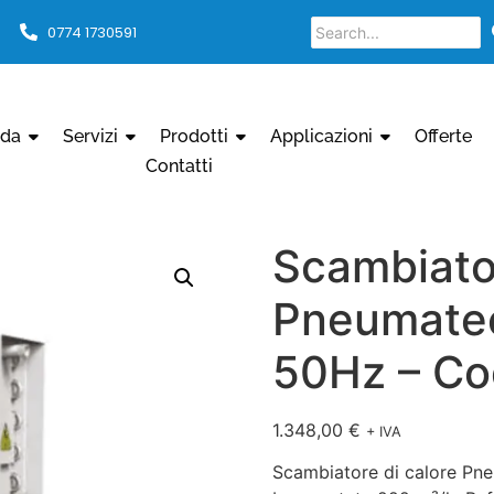
0774 1730591
nda
Servizi
Prodotti
Applicazioni
Offerte
Contatti
Scambiator
Pneumate
50Hz – C
1.348,00
€
+ IVA
Scambiatore di calore Pn