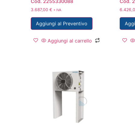
Cod. 2255330088
Cod. 
3.687,00
€
6.426,
+ IVA
Aggiungi al Preventivo
Aggi
Aggiungi al carrello