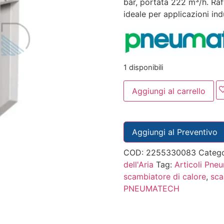
bar, portata 222 m³/h. Raf
ideale per applicazioni indu
1 disponibili
Aggiungi al carrello
Aggiungi al Preventivo
COD:
2255330083
Catego
dell'Aria
Tag:
Articoli Pne
scambiatore di calore
,
sca
PNEUMATECH