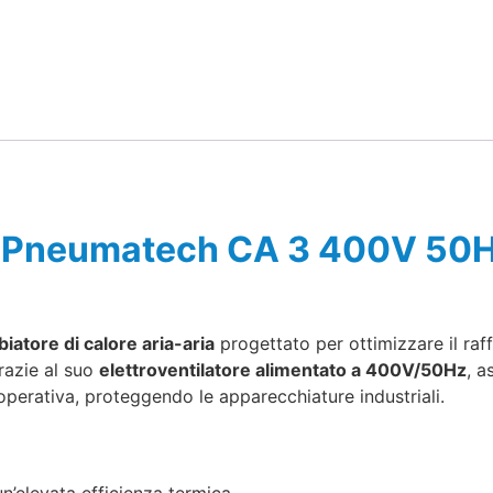
re Pneumatech CA 3 400V 50
iatore di calore aria-aria
progettato per ottimizzare il ra
razie al suo
elettroventilatore alimentato a 400V/50Hz
, a
operativa, proteggendo le apparecchiature industriali.
n’elevata efficienza termica