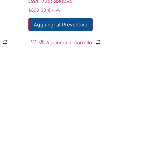
Cod. 2255330085
1.860,00
€
+ IVA
Aggiungi al Preventivo
Aggiungi al carrello