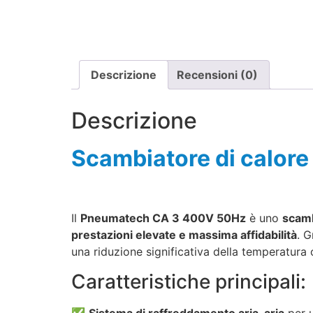
Descrizione
Recensioni (0)
Descrizione
Scambiatore di calo
Il
Pneumatech CA 3 400V 50Hz
è uno
scamb
prestazioni elevate e massima affidabilità
. G
una riduzione significativa della temperatura 
Caratteristiche principali:
✅
Sistema di raffreddamento aria-aria
per u