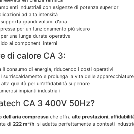
mbienti industriali con esigenze di potenza superiori
plicazioni ad alta intensità
 supporta grandi volumi d’aria
mpressa per un funzionamento più sicuro
 per una lunga durata operativa
ido ai componenti interni
e di calore CA 3:
a il consumo di energia, riducendo i costi operativi
 il surriscaldamento e prolunga la vita delle apparecchiature
i alta qualità per un’affidabilità superiore
umerosi impianti industriali
matech CA 3 400V 50Hz?
 dell’aria compressa
che offra
alte prestazioni, affidabil
ata di
222 m³/h
, si adatta perfettamente a contesti industr