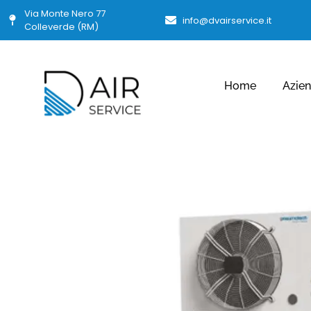
Via Monte Nero 77
info@dvairservice.it
Colleverde (RM)
Home
Azie