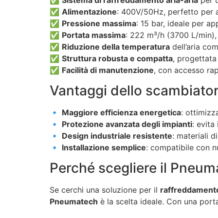
✅
Alimentazione
: 400V/50Hz, perfetto per a
✅
Pressione massima
: 15 bar, ideale per ap
✅
Portata massima
: 222 m³/h (3700 L/min),
✅
Riduzione della temperatura
dell’aria co
✅
Struttura robusta e compatta
, progettata
✅
Facilità di manutenzione
, con accesso rap
Vantaggi dello scambiator
🔹
Maggiore efficienza energetica
: ottimizz
🔹
Protezione avanzata degli impianti
: evita
🔹
Design industriale resistente
: materiali d
🔹
Installazione semplice
: compatibile con n
Perché scegliere il Pneu
Se cerchi una soluzione per il
raffreddamento
Pneumatech
è la scelta ideale. Con una port