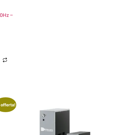
0Hz –
 offerta!