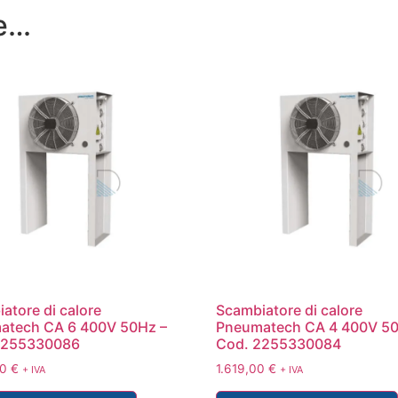
re…
atore di calore
Scambiatore di calore
atech CA 6 400V 50Hz –
Pneumatech CA 4 400V 50
2255330086
Cod. 2255330084
00
€
1.619,00
€
+ IVA
+ IVA