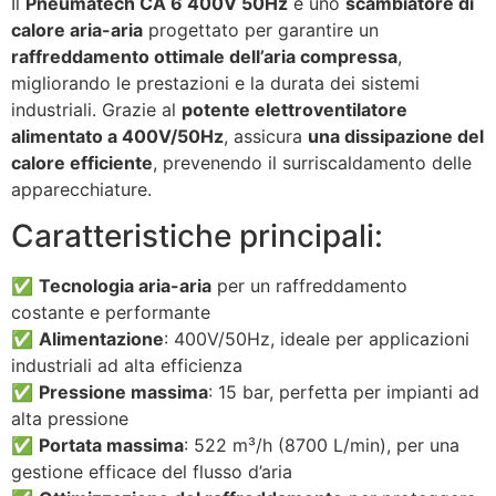
Il
Pneumatech CA 6 400V 50Hz
è uno
scambiatore di
calore aria-aria
progettato per garantire un
raffreddamento ottimale dell’aria compressa
,
migliorando le prestazioni e la durata dei sistemi
industriali. Grazie al
potente elettroventilatore
alimentato a 400V/50Hz
, assicura
una dissipazione del
calore efficiente
, prevenendo il surriscaldamento delle
apparecchiature.
Caratteristiche principali:
✅
Tecnologia aria-aria
per un raffreddamento
costante e performante
✅
Alimentazione
: 400V/50Hz, ideale per applicazioni
industriali ad alta efficienza
✅
Pressione massima
: 15 bar, perfetta per impianti ad
alta pressione
✅
Portata massima
: 522 m³/h (8700 L/min), per una
gestione efficace del flusso d’aria