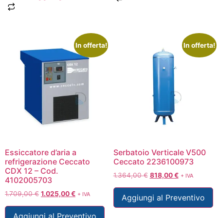
In offerta!
In offerta!
Essiccatore d’aria a
Serbatoio Verticale V500
refrigerazione Ceccato
Ceccato 2236100973
CDX 12 – Cod.
1.364,00
€
818,00
€
+ IVA
4102005703
1.709,00
€
1.025,00
€
+ IVA
Aggiungi al Preventivo
Aggiungi al Preventivo