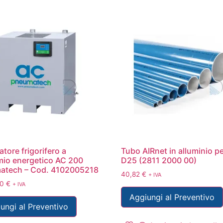
atore frigorifero a
Tubo AIRnet in alluminio pe
mio energetico AC 200
D25 (2811 2000 00)
atech – Cod. 4102005218
40,82
€
+ IVA
00
€
+ IVA
Aggiungi al Preventivo
ungi al Preventivo