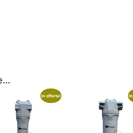
re…
In offerta!
In