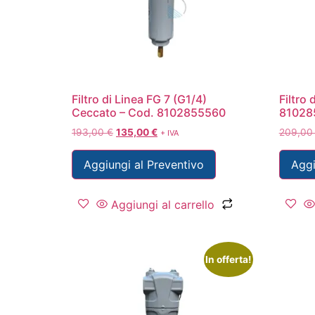
Filtro di Linea FG 7 (G1/4)
Filtro
Ceccato – Cod. 8102855560
81028
193,00
€
135,00
€
209,0
+ IVA
Aggiungi al Preventivo
Aggi
Aggiungi al carrello
In offerta!