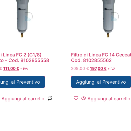
di Linea FG 2 (G1/8)
Filtro di Linea FG 14 Cecca
to – Cod. 8102855558
Cod. 8102855562
€
111,00
€
209,00
€
197,00
€
+ IVA
+ IVA
ungi al Preventivo
Aggiungi al Preventivo
Aggiungi al carrello
Aggiungi al carrello