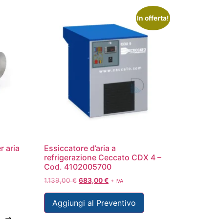
In offerta!
r aria
Essiccatore d’aria a
refrigerazione Ceccato CDX 4 –
Cod. 4102005700
1.139,00
€
683,00
€
+ IVA
Aggiungi al Preventivo