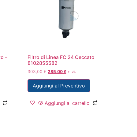
to –
Filtro di Linea FC 24 Ceccato
8102855582
303,00
€
285,00
€
+ IVA
Aggiungi al Preventivo
Aggiungi al carrello