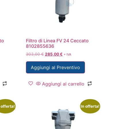
to
Filtro di Linea FV 24 Ceccato
8102855636
303,00
€
285,00
€
+ IVA
Aggiungi al Preventivo
Aggiungi al carrello
 offerta!
In offerta!