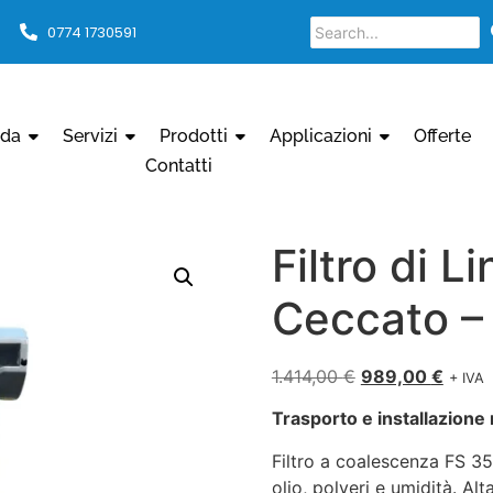
0774 1730591
nda
Servizi
Prodotti
Applicazioni
Offerte
Contatti
Filtro di 
Ceccato –
1.414,00
€
989,00
€
+ IVA
Trasporto e installazione 
Filtro a coalescenza FS 3
olio, polveri e umidità. A