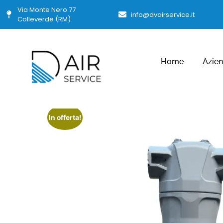
Via Monte Nero 77
info@dvairservice.it
Colleverde (RM)
Home
Azie
In offerta!