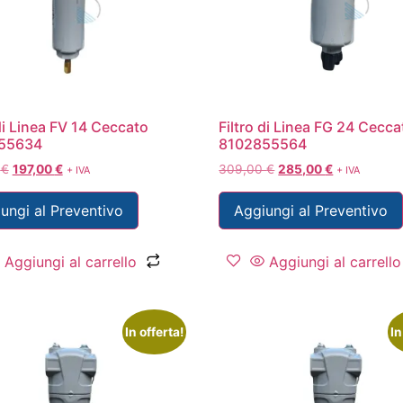
 di Linea FV 14 Ceccato
Filtro di Linea FG 24 Cecca
55634
8102855564
0
€
197,00
€
309,00
€
285,00
€
+ IVA
+ IVA
ungi al Preventivo
Aggiungi al Preventivo
Aggiungi al carrello
Aggiungi al carrello
In offerta!
In