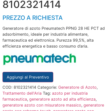
8102321414
PREZZO A RICHIESTA
Generatore di azoto Pneumatech PPNG 28 HE PCT ad
adsorbimento, ideale per industria alimentare,
farmaceutica ed elettronica. Purezza 99,5%, alta
efficienza energetica e basso consumo d’aria.
Aggiungi al Preventivo
COD:
8102321414
Categorie:
Generatore di Azoto
,
Trattamento dell'Aria
Tag:
azoto per industria
farmaceutica
,
generatore azoto ad alta efficienza
,
generatore azoto con misuratore massico
,
generatore
azoto con schermo touch
,
generatore azoto con