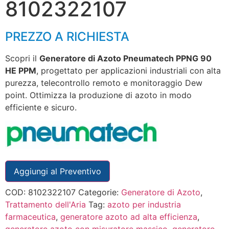
8102322107
PREZZO A RICHIESTA
Scopri il
Generatore di Azoto Pneumatech PPNG 90
HE PPM
, progettato per applicazioni industriali con alta
purezza, telecontrollo remoto e monitoraggio Dew
point. Ottimizza la produzione di azoto in modo
efficiente e sicuro.
Aggiungi al Preventivo
COD:
8102322107
Categorie:
Generatore di Azoto
,
Trattamento dell'Aria
Tag:
azoto per industria
farmaceutica
,
generatore azoto ad alta efficienza
,
generatore azoto con misuratore massico
,
generatore