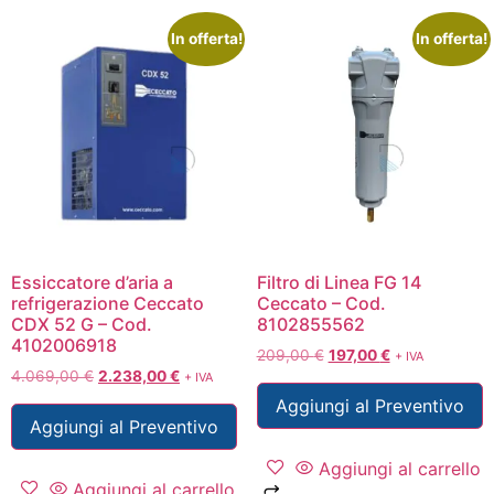
In offerta!
In offerta!
Essiccatore d’aria a
Filtro di Linea FG 14
refrigerazione Ceccato
Ceccato – Cod.
CDX 52 G – Cod.
8102855562
4102006918
209,00
€
197,00
€
+ IVA
4.069,00
€
2.238,00
€
+ IVA
Aggiungi al Preventivo
Aggiungi al Preventivo
Aggiungi al carrello
Aggiungi al carrello