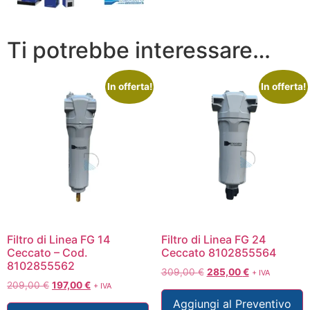
Ti potrebbe interessare…
In offerta!
In offerta!
Filtro di Linea FG 14
Filtro di Linea FG 24
Ceccato – Cod.
Ceccato 8102855564
8102855562
309,00
€
285,00
€
+ IVA
209,00
€
197,00
€
+ IVA
Aggiungi al Preventivo