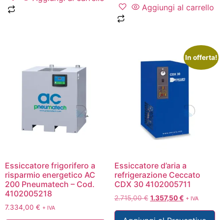
Aggiungi al carrello
In offerta!
Essiccatore frigorifero a
Essiccatore d’aria a
risparmio energetico AC
refrigerazione Ceccato
200 Pneumatech – Cod.
CDX 30 4102005711
4102005218
2.715,00
€
1.357,50
€
+ IVA
7.334,00
€
+ IVA