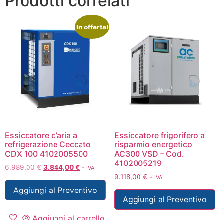
Prodotti correlati
In offerta!
Essiccatore d’aria a
Essiccatore frigorifero a
refrigerazione Ceccato
risparmio energetico
CDX 100 4102005500
AC300 VSD – Cod.
4102005219
6.989,00
€
3.844,00
€
+ IVA
9.118,00
€
+ IVA
Aggiungi al Preventivo
Aggiungi al Preventivo
Aggiungi al carrello